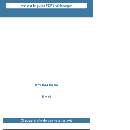
Acheter le guide PDF à télécharger
Contact
Pour toute question, vous pouvez appeler,
écrire par WhatsApp ou envoyer un email.
Pour un devis gratuit, merci d’envoyer vos
photos comme indiqué dans la section
"
Devis gratuit
".
079 844 84 84
E-mail
Cliquez ici afin de voir tous les avis