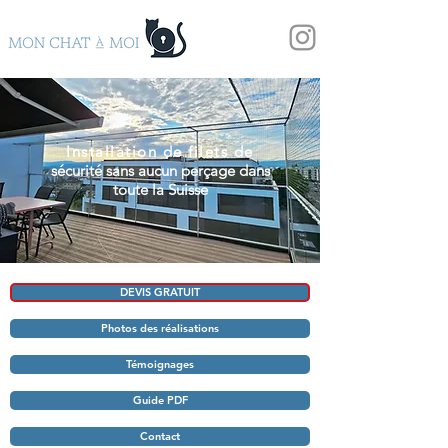
Installation de filets de
sécurité sans aucun perçage dans
toute la Suisse
DEVIS GRATUIT
Photos des réalisations
Témoignages
Guide PDF
Contact