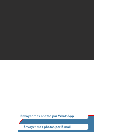
Devis gratuit, c'est par ici !
Votre devis gratuit dans les 4 heures, PROMIS !
Pour obtenir votre devis gratuit, envoyez
simplement 3 à 4 photos en plan large du lieu à
sécuriser.
Envoyer mes photos par WhatsApp
Envoyer mes photos par E-mail